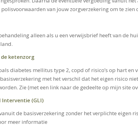
aangesproken. Daarna de eventuele vergoeding vanuit het a
 de polisvoorwaarden van jouw zorgverzekering om te zien 
andeling alleen als u een verwijsbrief heeft van de huisart
land.
t de ketenzorg
als diabetes mellitus type 2, copd of risico’s op hart en
sisverzekering met het verschil dat het eigen risico niet
orden. Zie (met een link naar de gedeelte op mijn site o
Interventie (GLI)
anuit de basisverzekering zonder het verplichte eigen ris
or meer informatie