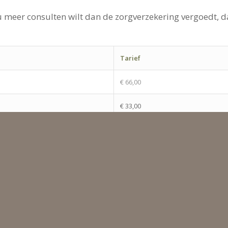
ls u meer consulten wilt dan de zorgverzekering vergoedt,
Tarief
€ 66,00
€ 33,00
€ 16.50
€ 16.50
€ 33.00 – 16.50