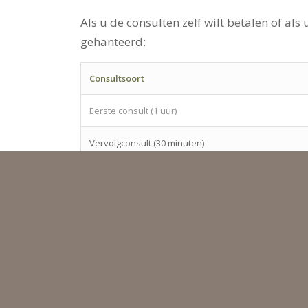
Als u de consulten zelf wilt betalen of a
gehanteerd:
Consultsoort
Eerste consult (1 uur)
Vervolgconsult (30 minuten)
Kort consult (15 minuten)
Telefonisch- en mailconsult
Individueel dieetadvies (met of zonder berekening)