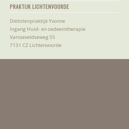
PRAKTIJK LICHTENVOORDE
Diëtistenpraktijk Yvonne
Ingang Huid- en oedeemtherapie
Varsseveldseweg 55
7131 CZ Lichtenvoorde
PRAKTIJK GROENLO
Gezondheidscentrum den Papendiek
Ruimte oefentherapie
Buitenschans 24
7141 EL Groenlo